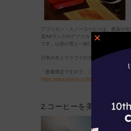
アフリカン・スノーコーヒーは、農薬や化学
×
質AAランクのアフリカ・マラウイ産のフ
です。山形の雪と一緒に貯蔵したことで、
日本の冬とマラウイの大自然の味を感じて
「数量限定ですので、ご希望者の方はお早
https://www.charity-coffee.jp/product/africa
2.コーヒーを美味しくす