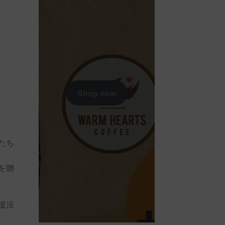
Shop now
たち
を贈
援活