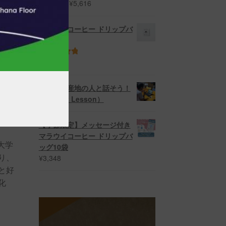
価
¥
2,700
–
¥
5,616
5段階中
5.00
格
の評価
帯:
マラウイコーヒー ドリップバ
¥2,700
ッグ10袋
–
¥5,616
¥
3,240
5段階中
5.00
の評価
コーヒー産地の人と話そう！
蔵す
（Impact Lesson）
）を
【季節限定】メッセージ付き
マラウイコーヒー ドリップバ
大学
ッグ10袋
り、
¥
3,348
と好
化