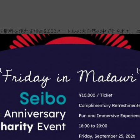
肥料を使わず標高2,000メートルの大自然の中で作られた、
ェアトレードコーヒーを山形県の雪室で3カ月間熟成させたコー
豊かな風味が際立ったコーヒーに仕上がっております。
みてください。
めのお申込みをお願いいたします。」
n-snow-coffee/
る雪室貯蔵