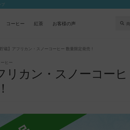
ラブ
検
検
コーヒー
紅茶
お客様の声
索
索
対
象:
貯蔵】アフリカン・スノーコーヒー 数量限定発売！
コーヒー
フリカン・スノーコーヒ
！