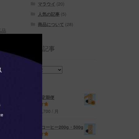
マラウイ
(20)
人気の記事
(5)
商品について
(28)
高品
ヒー
過去の記事
過
去
の
記
事
コーヒー定期便
From:
¥
2,700
/ 月
5段階中
4.91
の評価
マラウイコーヒー200g・500g