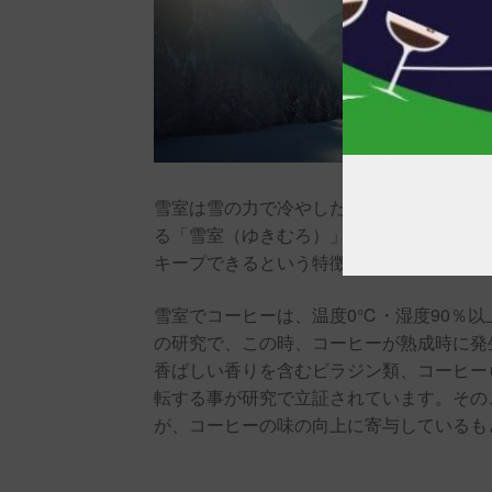
雪室は雪の力で冷やした天然の冷蔵庫です
る「雪室（ゆきむろ）」という伝統があり
キープできるという特徴があり、この雪室
雪室でコーヒーは、温度0℃・湿度90％
の研究で、この時、コーヒーが熟成時に発
香ばしい香りを含むビラジン類、コーヒー
転する事が研究で立証されています。その
が、コーヒーの味の向上に寄与しているも