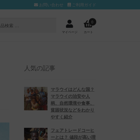
お問い合わせ
ご利用ガイド
0
マイページ
カート
人気の記事
マラウイはどんな国？
マラウイの治安や人
柄、自然環境や食事、
貧困状況などをわかり
やすく紹介
フェアトレードコーヒ
ーとは？ 値段が高い理