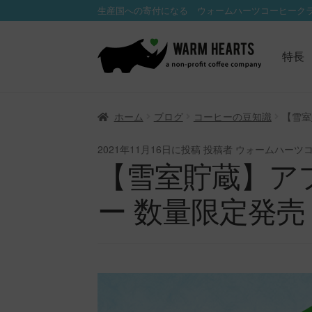
生産国への寄付になる ウォームハーツコーヒーク
ナ
コ
ビ
ン
特長
ゲ
テ
ー
ン
シ
ツ
ホーム
ブログ
コーヒーの豆知識
【雪室
ョ
へ
ン
ス
2021年11月16日
に投稿
投稿者 ウォームハーツ
へ
キ
【雪室貯蔵】ア
ス
ッ
キ
プ
ー 数量限定発売
ッ
プ