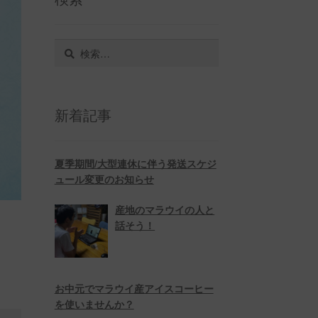
検
索:
新着記事
夏季期間/大型連休に伴う発送スケジ
ュール変更のお知らせ
産地のマラウイの人と
話そう！
お中元でマラウイ産アイスコーヒー
を使いませんか？