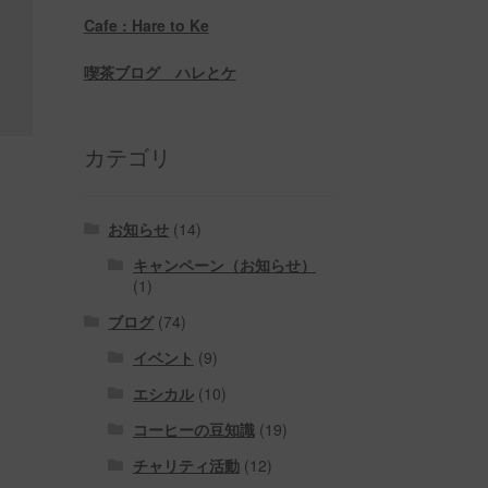
Cafe : Hare to Ke
喫茶ブログ ハレとケ
カテゴリ
お知らせ
(14)
キャンペーン（お知らせ）
(1)
ブログ
(74)
イベント
(9)
エシカル
(10)
コーヒーの豆知識
(19)
チャリティ活動
(12)