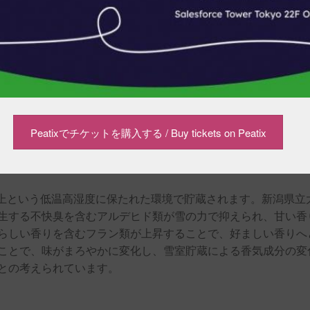
。山形には冷蔵庫がない時代から、食品を天然の雪を使って貯
Peatixでチケットを購入する / Buy tickets on Peatix
ました。雪室は、冷蔵庫と比べ低温・恒温・高湿度（95％以上
での保存環境が、食品の食味を向上させると言われています。
以上という低温高湿度に保たれた環境で貯蔵されます。新潟県立
生する不快臭を含むアルデヒド類が雪の力で抑えられ、甘い香
らしい香りを含むフラン類が上昇することで、好ましい香りへ
ことで、味がまろやかに変化し、雪室貯蔵による香気成分の変
との考えられています。