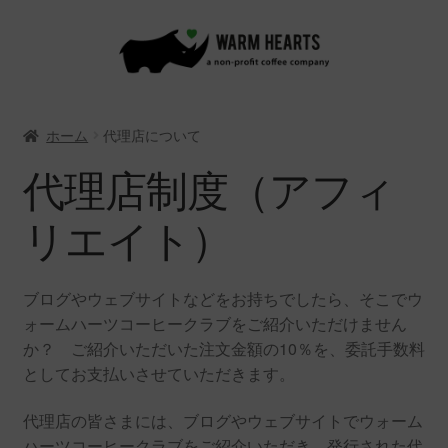
ナ
コ
ビ
ン
ゲ
テ
ー
ン
ホーム
代理店について
シ
ツ
ョ
へ
代理店制度（アフィ
ン
ス
へ
キ
リエイト）
ス
ッ
キ
プ
ッ
ブログやウェブサイトなどをお持ちでしたら、そこでウ
プ
ォームハーツコーヒークラブをご紹介いただけません
か？ ご紹介いただいた注文金額の10％を、委託手数料
としてお支払いさせていただきます。
代理店の皆さまには、ブログやウェブサイトでウォーム
ハーツコーヒークラブをご紹介いただき、発行された代