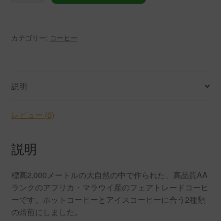
限
定】
マ
カテゴリー:
コーヒー
ラ
ウ
イ
コ
説明
ー
ヒ
レビュー (0)
ー
お
説明
試
し
サ
標高2,000メートルの大自然の中で作られた、高品質AA
イ
ランクのアフリカ・マラウイ産のフェアトレードコーヒ
ズ
ーです。ホットコーヒーとアイスコーヒーに合う2種類
100g
の焙煎にしました。