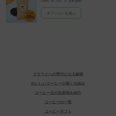
From:
¥
2,700
/ 月
こ
オプションを選ぶ
の
商
品
に
は
複
数
の
バ
マラウイへの寄付になる秘密
リ
エ
おいしいコーヒーが届く仕組み
ー
コーヒー豆の生産地を紹介
シ
ョ
コーヒーの一覧
ン
コーヒーギフト
が