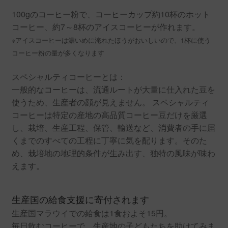
100gのコーヒー粉で、コーヒーカップ約10杯のホット
コーヒー、約7～8杯のアイスコーヒーが作れます。
※アイスコーヒーは濃いめに淹れたほうがおいしいので、1杯に使う
コーヒー粉の量が多くなります
スペシャルティコーヒーとは：
一般的なコーヒーは、流通ルートが大量に仕入れた豆を
使うため、生産者の顔が見えません。 スペシャルティ
コーヒーは特定の産地の高品質コーヒー豆だけを厳選
し、栽培、生産工程、保管、輸送など、消費者の手に届
くまでのすべての工程に丁寧に気を配ります。そのた
め、栽培地の地理的条件が生み出す、独特の風味が味わ
えます。
生産国の給食支援に寄付されます
生産国マラウイでの給食は1食およそ15円。
毎日飲むコーヒーで、生産地の子どもたちを助けてみま