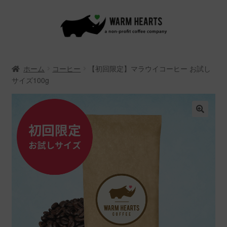
ナ
コ
ビ
ン
ゲ
テ
ー
ン
ホーム
コーヒー
【初回限定】マラウイコーヒー お試し
シ
ツ
サイズ100g
ョ
へ
ン
ス
へ
キ
ス
ッ
キ
プ
ッ
プ