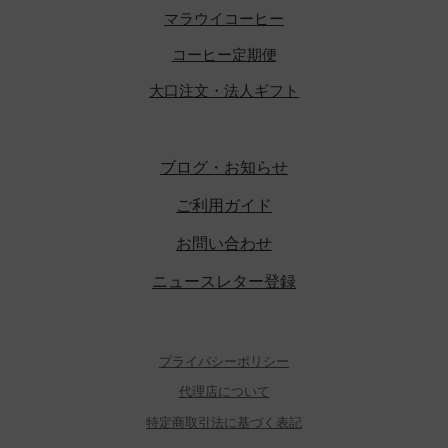
あ
マラウイコーヒー
り
コーヒー定期便
ま
大口注文・法人ギフト
す。
オ
プ
シ
ブログ・お知らせ
ョ
ご利用ガイド
ン
は
お問い合わせ
商
ニュースレター登録
品
ペ
ー
プライバシーポリシー
ジ
か
代理店について
ら
特定商取引法に基づく表記
選