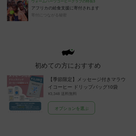
ウォームハーツコーヒークラブの特長3
アフリカの給食支援に寄付されます
寄付につながる秘密
初めての方におすすめ
【季節限定】メッセージ付きマラウ
イコーヒー ドリップバッグ10袋
¥
3,348
こ
オプションを選ぶ
の
商
品
に