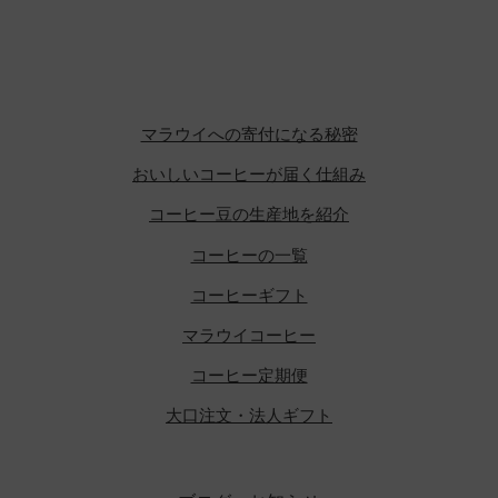
ン
が
あ
り
ま
マラウイへの寄付になる秘密
す。
オ
おいしいコーヒーが届く仕組み
プ
コーヒー豆の生産地を紹介
シ
ョ
コーヒーの一覧
ン
コーヒーギフト
は
商
マラウイコーヒー
品
コーヒー定期便
ペ
大口注文・法人ギフト
ー
ジ
か