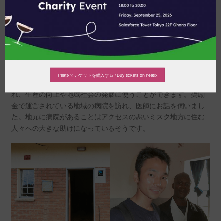
また、ムズズコーヒー協同組合は生産者の労働条件や環境基準
を守りコーヒーを生産しています。2009年に国際フェアトレー
ド認証、2011年に4C認証を取得しました。
国際フェアトレード認証では、コーヒー豆の公正な取引に加え
Peatixでチケットを購入する / Buy tickets on Peatix
てフェアトレード・プレミアムという奨励金が生産地に支払わ
れ、生産の向上や地域社会の発展に使うことができます。奨励
金で運営されている地域の病院を訪れ、医師にお話を伺いまし
た。地元に病院があることはアクセスの悪いミスク地方に住む
人々への大きな助けになっているそうです。