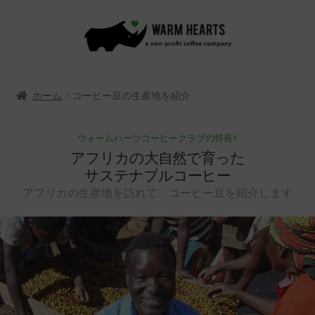
ナ
コ
ビ
ン
ゲ
テ
ー
ン
ホーム
コーヒー豆の生産地を紹介
シ
ツ
ョ
へ
ン
ス
ウォームハーツコーヒークラブの特長1
へ
キ
アフリカの大自然で育った
ス
ッ
サステナブルコーヒー
キ
プ
アフリカの生産地を訪れて、コーヒー豆を紹介します
ッ
プ