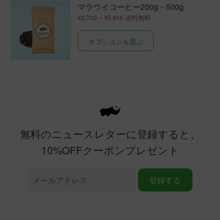
マラウイコーヒー200g・500g
シ
価
¥
2,700
–
¥
5,616
ョ
格
こ
ン
帯:
オプションを選ぶ
¥2,700
の
は
–
商
商
¥5,616
品
品
に
ペ
は
ー
複
ジ
数
か
無料のニュースレターに登録すると、
の
ら
バ
選
10%OFFクーポンプレゼント
リ
択
エ
で
ー
き
シ
ま
ョ
す