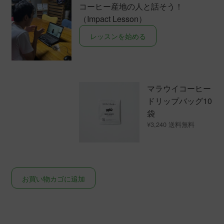
コーヒー産地の人と話そう！
は
（Impact Lesson）
複
レッスンを始める
数
の
バ
リ
エ
マラウイコーヒー
ー
ドリップバッグ10
シ
袋
ョ
¥
3,240
ン
が
あ
り
お買い物カゴに追加
ま
す。
オ
プ