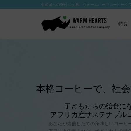
生産国への寄付になる ウォームハーツコーヒーク
ナ
コ
ビ
ン
特長
ゲ
テ
ー
ン
シ
ツ
ョ
へ
ン
ス
へ
キ
ス
ッ
キ
プ
本格コーヒーで、社会
ッ
プ
子どもたちの給食に
アフリカ産サステナブル
あなたが焙煎したての美味しいコーヒ
アフリカの恵まれない子どもたちの給