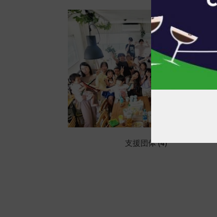
リ
エ
ー
シ
ョ
ン
が
あ
り
ま
す。
オ
プ
支援団体
(4)
シ
ョ
ン
は
商
品
ペ