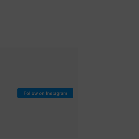
か
ら
選
択
で
き
ま
す
Follow on Instagram