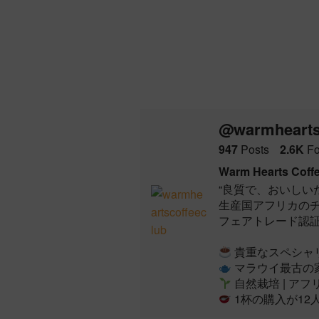
ー
ジ
か
ら
選
択
で
き
@warmhearts
ま
す
947
Posts
2.6K
Fo
Warm Hearts C
“良質で、おいしい
生産国アフリカの
フェアトレード認
貴重なスペシャ
マラウイ最古の
自然栽培 | ア
1杯の購入が12