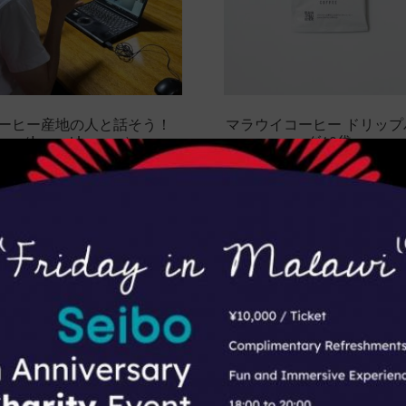
ーヒー産地の人と話そう！
マラウイコーヒー ドリップ
（Impact Lesson）
グ10袋
¥
3,240
レッスンを始める
お買い物カゴに追加
カテゴリから探す