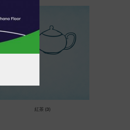
ー
シ
ョ
ン
が
あ
り
ま
す。
オ
プ
シ
ョ
ン
は
商
品
紅茶
(3)
ペ
ー
ジ