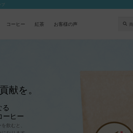
ラブ
検
検
コーヒー
紅茶
お客様の声
索
索
対
象:
貢献を。
なる
コーヒー
ーを飲むと、
食になります