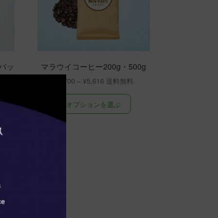
バッ
マラウイコーヒー200g・500g
価
¥
2,700
–
¥
5,616
格
こ
帯:
オプションを選ぶ
の
¥2,700
商
–
品
¥5,616
に
は
複
数
の
バ
リ
エ