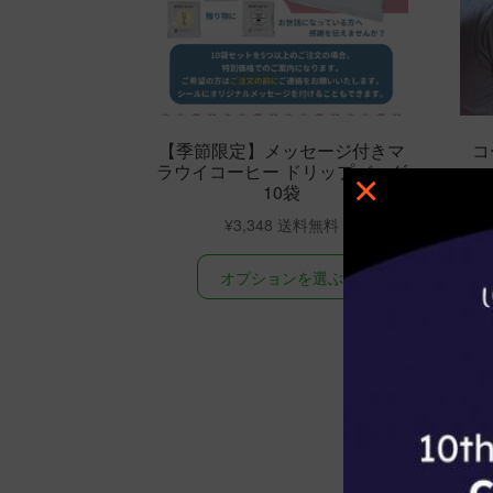
【季節限定】メッセージ付きマ
コ
ラウイコーヒー ドリップバッグ
×
10袋
¥
3,348
こ
オプションを選ぶ
の
商
品
に
は
複
数
の
バ