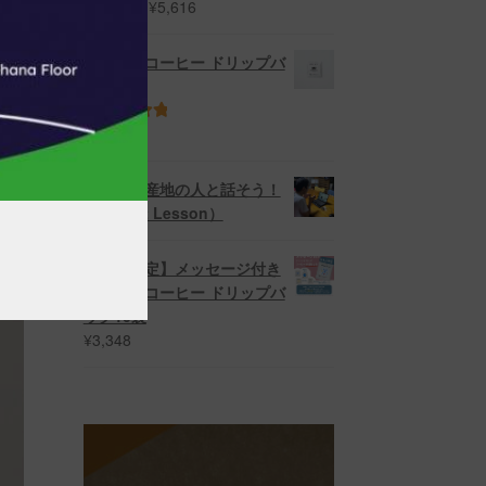
価
¥
2,700
–
¥
5,616
5段階中
5.00
格
の評価
帯:
マラウイコーヒー ドリップバ
¥2,700
ッグ10袋
–
¥5,616
¥
3,240
5段階中
5.00
の評価
コーヒー産地の人と話そう！
（Impact Lesson）
【季節限定】メッセージ付き
マラウイコーヒー ドリップバ
ッグ10袋
¥
3,348