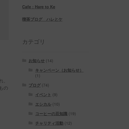
Cafe : Hare to Ke
喫茶ブログ ハレとケ
カテゴリ
お知らせ
(14)
キャンペーン（お知らせ）
(1)
れ、
ブログ
(74)
もの
イベント
(9)
エシカル
(10)
コーヒーの豆知識
(19)
チャリティ活動
(12)