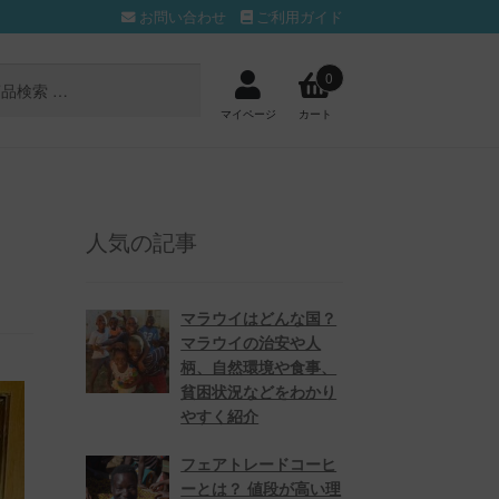
お問い合わせ
ご利用ガイド
0
マイページ
カート
人気の記事
マラウイはどんな国？
マラウイの治安や人
柄、自然環境や食事、
貧困状況などをわかり
やすく紹介
フェアトレードコーヒ
ーとは？ 値段が高い理