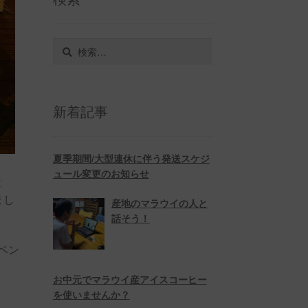
検
索:
新着記事
夏季期間/大型連休に伴う発送スケジ
ュール変更のお知らせ
よ
まし
産地のマラウイの人と
話そう！
ベン
お中元でマラウイ産アイスコーヒー
を使いませんか？