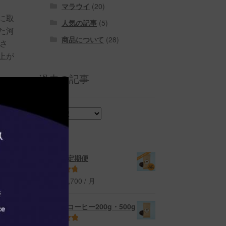
マラウイ
(20)
に取
人気の記事
(5)
た河
商品について
(28)
さ
上が
過去の記事
政
、柔
過
極
去
の
記
し
事
コーヒー定期便
進め
From:
¥
2,700
/ 月
5段階中
4.91
の評価
マラウイコーヒー200g・500g