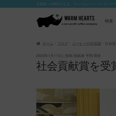
生産国への寄付になる ウォームハーツコーヒーク
ナ
コ
ビ
ン
特長
ゲ
テ
ー
ン
シ
ツ
ホーム
ブログ
コーヒーの豆知識
社会貢
ョ
へ
ン
ス
2023年1月11日
に投稿
投稿者 平岡 明依
へ
キ
社会貢献賞を受
ス
ッ
キ
プ
ッ
プ