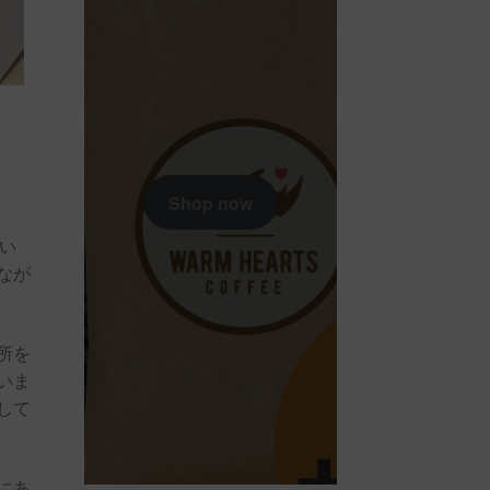
Shop now
い
なが
所を
いま
して
にあ