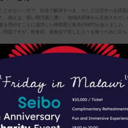
ことがない一方で、社会で解決すべき、そして注目すべき課題
た。例えば、長い間汚染に遭い、地域共同体から見放されてい
者を増やすことに成功した静岡県三島市のNPOがありました。
い問題ですが、拒食症、過食症で苦しむ人々を救うために立ち
を経て、多くのNPOやボランティア組織が立ち上がりました。
なく、長期的な対応が必要で、普段注目されない課題に対して
般社団法人などの第三機関です。こうした社会課題を見つけ、積
受賞されたのだと思います。
なのが食事と教育であるということを、支援を実施する中で体感
べることのできる機会と、教育にあずかる機会を増やす支援を
ます。