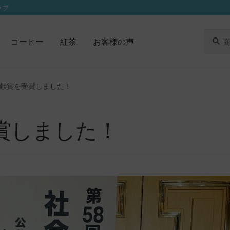
ラブ
検
検
コーヒー
紅茶
お客様の声
索
索
対
象:
献賞を受賞しました！
賞しました！