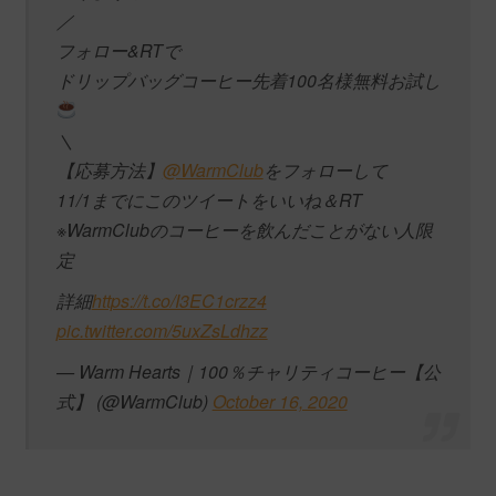
／
フォロー&RTで
ドリップバッグコーヒー先着100名様無料お試し
＼
【応募方法】
@WarmClub
をフォローして
11/1までにこのツイートをいいね＆RT
※WarmClubのコーヒーを飲んだことがない人限
定
詳細
https://t.co/I3EC1crzz4
pic.twitter.com/5uxZsLdhzz
— Warm Hearts｜100％チャリティコーヒー【公
式】 (@WarmClub)
October 16, 2020