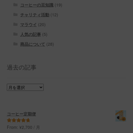
コーヒーの豆知識
(19)
チャリティ活動
(12)
マラウイ
(20)
人気の記事
(5)
商品について
(28)
過去の記事
過
去
の
記
事
コーヒー定期便
From:
¥
2,700
/ 月
5段階中
4.91