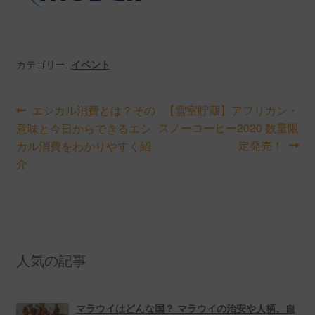
カテゴリー:
イベント
投
前
次
エシカル消費とは？その
【雪室貯蔵】アフリカン・
の
の
スノーコーヒー2020 数量限
意味と今日からできるエシ
稿
投
投
定発売！
カル消費をわかりやすく紹
ナ
稿:
稿:
介
ビ
ゲ
ー
人気の記事
シ
ョ
マラウイはどんな国？ マラウイの治安や人柄、自