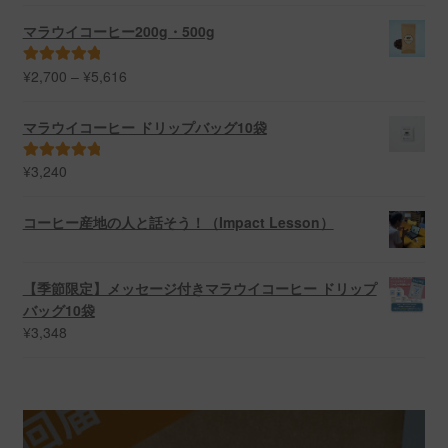
の評価
マラウイコーヒー200g・500g
価
¥
2,700
–
¥
5,616
5段階中
5.00
格
の評価
帯:
マラウイコーヒー ドリップバッグ10袋
¥2,700
–
¥
3,240
5段階中
5.00
¥5,616
の評価
コーヒー産地の人と話そう！（Impact Lesson）
【季節限定】メッセージ付きマラウイコーヒー ドリップ
バッグ10袋
¥
3,348