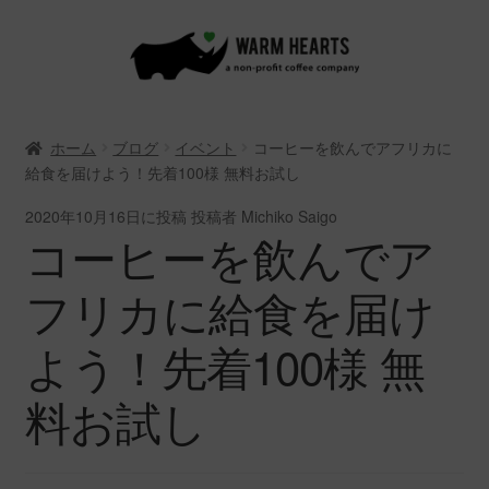
ナ
コ
ビ
ン
ゲ
テ
ー
ン
ホーム
ブログ
イベント
コーヒーを飲んでアフリカに
シ
ツ
給食を届けよう！先着100様 無料お試し
ョ
へ
ン
ス
2020年10月16日
に投稿
投稿者 Michiko Saigo
へ
キ
コーヒーを飲んでア
ス
ッ
キ
プ
フリカに給食を届け
ッ
プ
よう！先着100様 無
料お試し