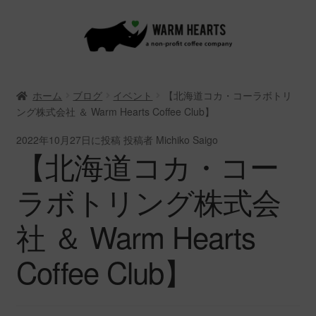
ナ
コ
ビ
ン
ゲ
テ
ー
ン
ホーム
ブログ
イベント
【北海道コカ・コーラボトリ
シ
ツ
ング株式会社 ＆ Warm Hearts Coffee Club】
ョ
へ
ン
ス
2022年10月27日
に投稿
投稿者 Michiko Saigo
へ
キ
【北海道コカ・コー
ス
ッ
キ
プ
ラボトリング株式会
ッ
プ
社 ＆ Warm Hearts
Coffee Club】