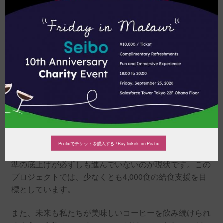
コーヒー」のために
コーヒーの生産国の多くでは、子どもの貧困など様々な
社会問題を抱えています。給食支援を行うマラウイは、
一日1ドル以下で生活する人口の割合（絶対的貧困率）
Peatixでチケットを購入する / Buy tickets on Peatix
が73.9％と非常に高く、 近隣諸国と比較しても経済水
準の底上げが必ずしも進んでいないのが現状です。この
プロジェクトでは、少なくとも4,000食の給食支援を目
標としています。
また、未来も私たちが美味しいコーヒーを飲み続けられ