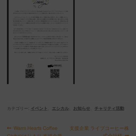
カテゴリー:
イベント
、
エシカル
、
お知らせ
、
チャリティ活動
投
前
次
Warm Hearts Coffee
支援企業 ライブコーヒー株
の
の
式会社様
Clubのはじまり 支援企業