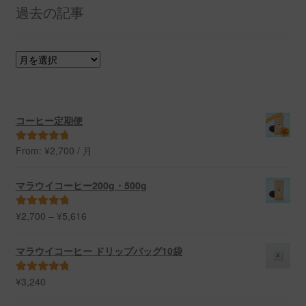
過去の記事
過
去
の
記
事
コーヒー定期便
From:
¥
2,700
/ 月
5段階中
4.91
の評価
マラウイコーヒー200g・500g
価
¥
2,700
–
¥
5,616
5段階中
5.00
格
の評価
帯:
マラウイコーヒー ドリップバッグ10袋
¥2,700
–
¥
3,240
5段階中
5.00
¥5,616
の評価