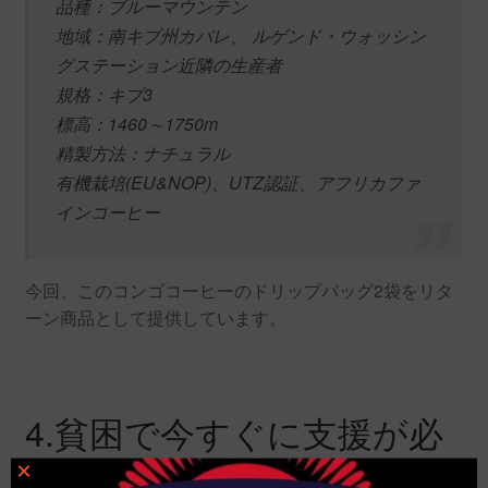
品種：ブルーマウンテン
地域：南キブ州カバレ、 ルゲンド・ウォッシン
グステーション近隣の生産者
規格：キブ3
標高：1460～1750m
精製方法：ナチュラル
有機栽培(EU&NOP)、UTZ認証、アフリカファ
インコーヒー
今回、このコンゴコーヒーのドリップバッグ2袋をリタ
ーン商品として提供しています。
4.貧困で今すぐに支援が必
要な子どもたちと「未来の
×