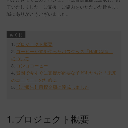
了いたしました。ご支援・ご協力をいただいた皆さま、
誠にありがとうございました。
もくじ
1.
プロジェクト概要
2.
コーヒーかすを使ったバスグッズ「BathCafé」
について
3.
コンゴコーヒー
4.
貧困で今すぐに支援が必要な子どもたちと「未来
のコーヒー」のために
5.
【ご報告】目標金額に達成しました
1.プロジェクト概要