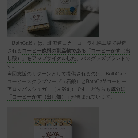
「BathCafé」は、北海道コカ・コーラ札幌工場で製造
される
コーヒー飲料の副産物である「コーヒーかす（出
し殻）」をアップサイクルした
、バスグッズブランドで
す。
今回支援のリターンとして提供されるのは、BathCafé
コーヒースクラブソープ（石鹸）とBathCaféコーヒー
アロマバスシュガー（入浴剤）です。どちらも
成分に
「コーヒーかす（出し殻）」
が含まれています。