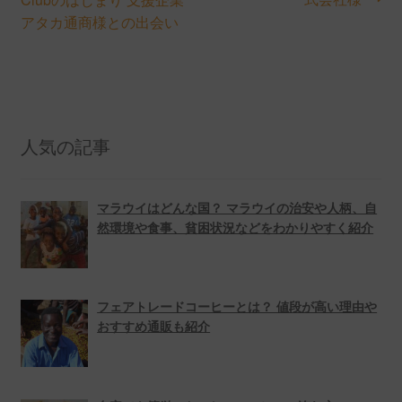
稿
投
投
アタカ通商様との出会い
ナ
稿:
稿:
ビ
ゲ
ー
人気の記事
シ
マラウイはどんな国？ マラウイの治安や人柄、自
ョ
然環境や食事、貧困状況などをわかりやすく紹介
ン
フェアトレードコーヒーとは？ 値段が高い理由や
おすすめ通販も紹介