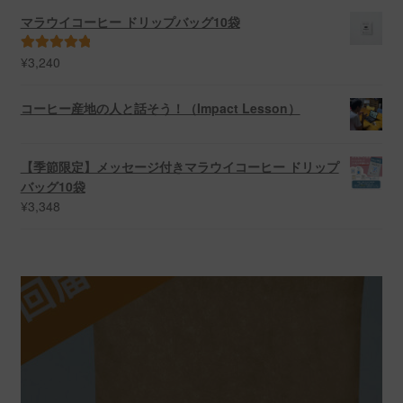
帯:
マラウイコーヒー ドリップバッグ10袋
¥2,700
–
¥
3,240
5段階中
5.00
¥5,616
の評価
コーヒー産地の人と話そう！（Impact Lesson）
【季節限定】メッセージ付きマラウイコーヒー ドリップ
バッグ10袋
¥
3,348