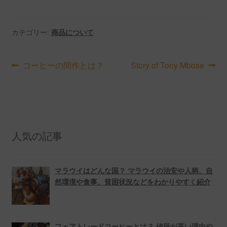
カテゴリー:
商品について
投
前
次
コーヒーの間作とは？
Story of Tony Mbose
の
の
稿
投
投
ナ
稿:
稿:
ビ
人気の記事
ゲ
ー
マラウイはどんな国？ マラウイの治安や人柄、自
シ
然環境や食事、貧困状況などをわかりやすく紹介
ョ
ン
フェアトレードコーヒーとは？ 値段が高い理由や