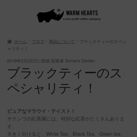
ナ
コ
ビ
ン
ゲ
テ
ー
ン
ホーム
ブログ
商品について
ブラックティーのスペシ
シ
ツ
ャリティ！
ョ
へ
ン
ス
2018年2月22日
に投稿
投稿者 Somers Declan
へ
キ
ブラックティーのス
ス
ッ
キ
プ
ペシャリティ！
ッ
プ
ピュアなマラウイ・テイスト！
サテンワの紅茶園には、特別な紅茶がたくさんありま
す。
大きく分けると、White Tea、Black Tea、Green tea、