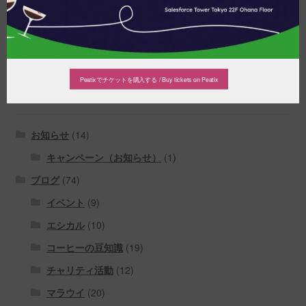
Cafe : Hare to Ke
喫茶ブログ ハレとケ
Peatixでチケットを購入する / Buy tickets on Peatix
カテゴリ
お知らせ
(14)
キャンペーン（お知らせ）
(1)
ブログ
(74)
イベント
(9)
エシカル
(10)
コーヒーの豆知識
(19)
チャリティ活動
(12)
マラウイ
(20)