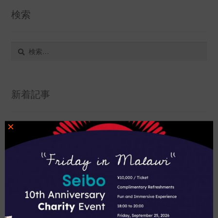
検索
検
索:
新着記事
×
夏季期間/大型連休に伴う発送スケジュール変更のお知らせ
産地のマラウイの人と話そう！
お中元でマラウイ産アイスコーヒーを使いませんか？