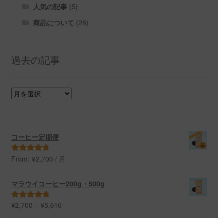
人気の記事
(5)
商品について
(28)
過去の記事
過
去
の
記
事
コーヒー定期便
From:
¥
2,700
/ 月
5段階中
4.91
の評価
マラウイコーヒー200g・500g
価
¥
2,700
–
¥
5,616
5段階中
5.00
格
の評価