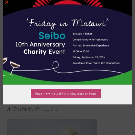
×
リ
カテゴリー:
コーヒー
キ
ッ
ド
コ
説明
ー
ヒ
説明
ー
1L
注文を頂いてから、以下のご料金と詳細をお伝えし、発
2
送をさせて頂きます。
本
・2本セット
￥3,000（税別）
セ
・3本セット
￥4,200（税別）
ッ
Peatixでチケットを購入する / Buy tickets on Peatix
Warm Hearts Coffee のサイのスタンプを押した段ボー
ト・
ルでお届けいたします。
3
本
セ
ッ