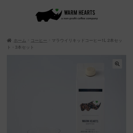
ナ
コ
ビ
ン
ゲ
テ
ー
ン
ホーム
コーヒー
マラウイリキッドコーヒー1L 2本セッ
シ
ツ
ト・3本セット
ョ
へ
ン
ス
へ
キ
ス
ッ
キ
プ
ッ
プ