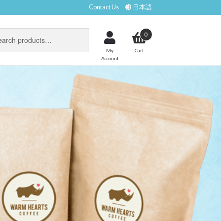
Contact Us
日本語
0
My
Account