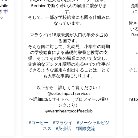
while
Beehiveで働く若い人の雇用に繋がりま
是
す。
に
yo
そして、一部が学校給食にも回る仕組みに
なっています。
皆さ
い
マラウイは18歳未満が人口の半分を占め
B
る国です。
そんな国に対して、乳幼児、小学生の時期
の学校給食による基礎的栄養と教育の支
c
援、そしてその後の職業において安定し、
先進的なデジタル環境のある中での仕事が
できるような雇用を創出することは、とて
そし
も大事な事業になります。
以下から、詳しくご覧ください！
@seiboimpactservices
〜詳細はECサイトへ （プロフィール欄リ
htt
ンクより）
@warmheartscoffeeclub
#コーヒー
#マラウイ
#ソーシャルビジ
ネス
#英会話
#国際交流