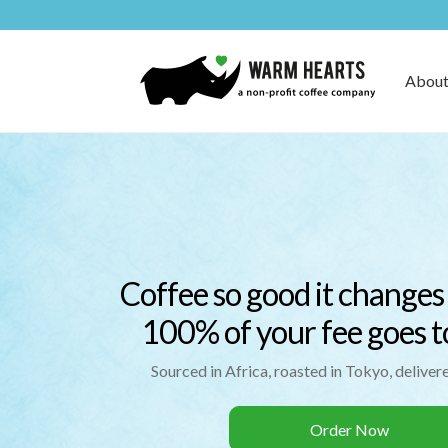
Skip
Skip
to
to
About
navigation
content
Coffee so good it changes
100% of your fee goes to
Sourced in Africa, roasted in Tokyo, deliver
Order Now