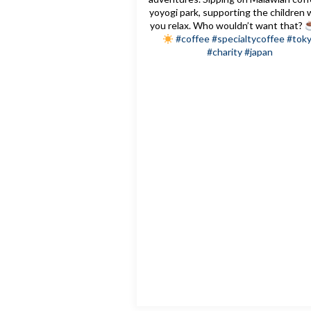
yoyogi park, supporting the children 
you relax. Who wouldn’t want that?
#coffee
#specialtycoffee
#tok
#charity
#japan