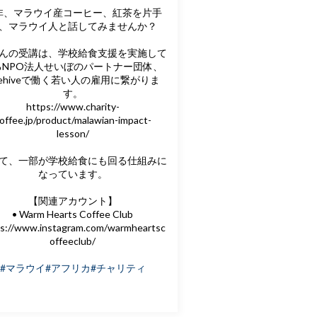
非、マラウイ産コーヒー、紅茶を片手
、マラウイ人と話してみませんか？
んの受講は、学校給食支援を実施して
るNPO法人せいぼのパートナー団体、
eehiveで働く若い人の雇用に繋がりま
す。
https://www.charity-
offee.jp/product/malawian-impact-
lesson/
て、一部が学校給食にも回る仕組みに
なっています。
【関連アカウント】
• Warm Hearts Coffee Club
ps://www.instagram.com/warmheartsc
offeeclub/
#マラウイ
#アフリカ
#チャリティ