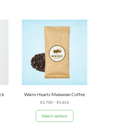
ck
Warm Hearts Malawian Coffee
Price
¥
2,700
–
¥
5,616
range:
This
¥2,700
Select options
product
through
has
¥5,616