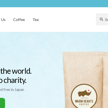
Search
Search
 Us
Coffee
Tea
for:
 the world.
 charity.
ed free in Japan