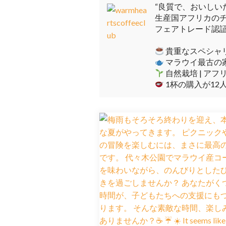
“良質で、おいしい
生産国アフリカの
フェアトレード認
貴重なスペシャ
マラウイ最古の
自然栽培 | ア
1杯の購入が12