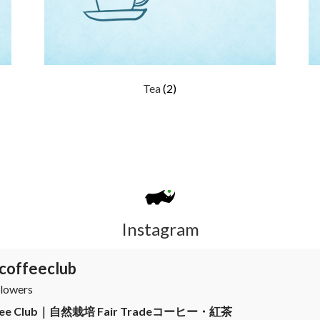
Tea
(2)
Instagram
coffeeclub
lowers
offee Club｜自然栽培 Fair Tradeコーヒー・紅茶