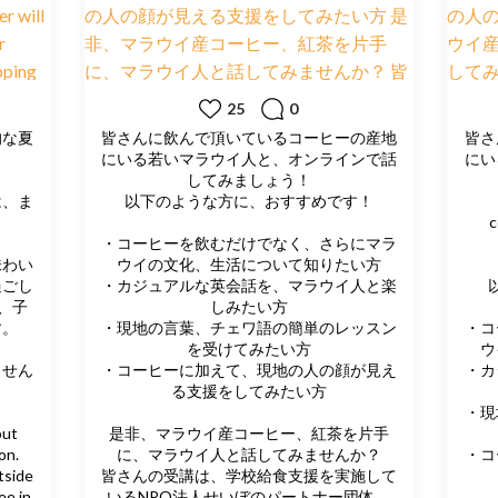
25
0
的な夏
皆さんに飲んで頂いているコーヒーの産地
皆さ
にいる若いマラウイ人と、オンラインで話
にい
してみましょう！
は、ま
以下のような方に、おすすめです！
c
・コーヒーを飲むだけでなく、さらにマラ
味わい
ウイの文化、生活について知りたい方
過ごし
・カジュアルな英会話を、マラウイ人と楽
、子
しみたい方
す。
・現地の言葉、チェワ語の簡単のレッスン
・コ
を受けてみたい方
ウ
ません
・コーヒーに加えて、現地の人の顔が見え
・カ
る支援をしてみたい方
・現
out
是非、マラウイ産コーヒー、紅茶を片手
on.
に、マラウイ人と話してみませんか？
・コ
tside
皆さんの受講は、学校給食支援を実施して
ee in
いるNPO法人せいぼのパートナー団体、