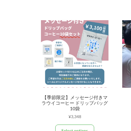
【季節限定】メッセージ付きマ
ラウイコーヒー ドリップバッグ
10袋
¥
3,348
This
Select options