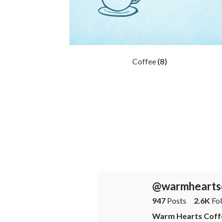
Coffee
(8)
@warmhearts
947
Posts
2.6K
Fol
Warm Hearts C